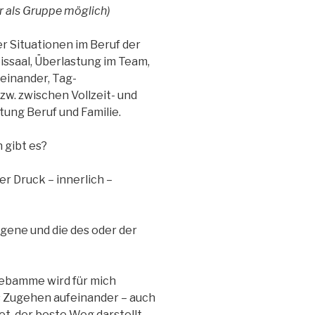
er als Gruppe möglich)
r Situationen im Beruf der
issaal, Überlastung im Team,
einander, Tag-
w. zwischen Vollzeit- und
ung Beruf und Familie.
 gibt es?
r Druck – innerlich –
igene und die des oder der
Hebamme wird für mich
s Zugehen aufeinander – auch
t, der beste Weg darstellt.