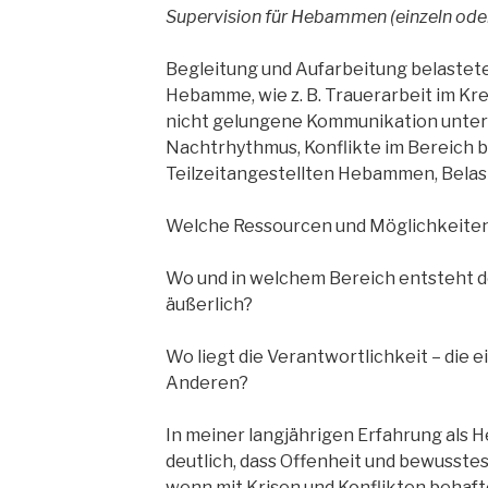
Supervision für Hebammen (einzeln od
Begleitung und Aufarbeitung belastete
Hebamme, wie z. B. Trauerarbeit im Kre
nicht gelungene Kommunikation unter
Nachtrhythmus, Konflikte im Bereich bz
Teilzeitangestellten Hebammen, Belast
Welche Ressourcen und Möglichkeiten
Wo und in welchem Bereich entsteht de
äußerlich?
Wo liegt die Verantwortlichkeit – die e
Anderen?
In meiner langjährigen Erfahrung als 
deutlich, dass Offenheit und bewusste
wenn mit Krisen und Konflikten behafte