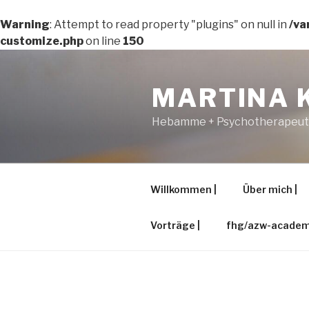
Warning
: Attempt to read property "plugins" on null in
/va
customize.php
on line
150
Zum
Inhalt
MARTINA 
springen
Hebamme + Psychotherapeutin
Willkommen |
Über mich |
Vorträge |
fhg/azw-academy