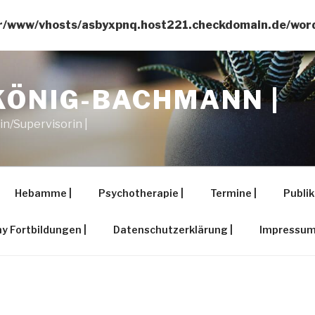
r/www/vhosts/asbyxpnq.host221.checkdomain.de/wordp
KÖNIG-BACHMANN |
/Supervisorin |
Hebamme |
Psychotherapie |
Termine |
Publik
 Fortbildungen |
Datenschutzerklärung |
Impressum